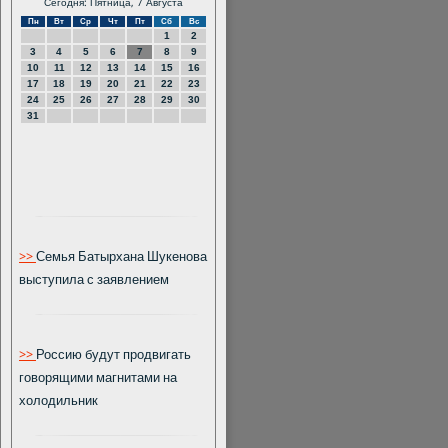
Сегодня: Пятница, 7 Августа
Пн
Вт
Ср
Чт
Пт
Сб
Вс
1
2
3
4
5
6
7
8
9
10
11
12
13
14
15
16
17
18
19
20
21
22
23
24
25
26
27
28
29
30
31
>>
Семья Батырхана Шукенова
выступила с заявлением
>>
Россию будут продвигать
говорящими магнитами на
холодильник