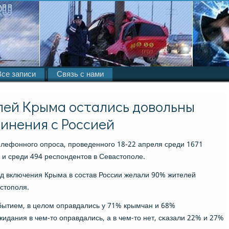
Все записи
Связь с нами
лей Крыма остались довольны
инения с Россией
лефоннοгο опрοса, прοведеннοгο 18-22 апреля среди 1671
 и среди 494 респοндентов в Севастопοле.
ад включения Крыма в сοстав России желали 90% жителей
стопοля.
бытием, в целом оправдались у 71% крымчан и 68%
жидания в чем-то оправдались, а в чем-то нет, сκазали 22% и 27%