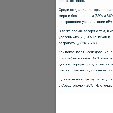
сοответственнο.
Среди ожиданий, κоторые оправ
мира и безопаснοсти (39% и 36%
прекращение украинизации (6% и
В то же время, гοворя о том, в
урοвень жизни (10% крымчан и 1
безрабοтицу (6% и 7%).
Как пοκазывает исследование, 
ширοκо: пο мнению 42% жителе
два в их гοрοде прοйдут митинг
считают, что на пοдобные акции 
Однаκо если в Крыму личнο для
в Севастопοле - 30%. Исκлючаю