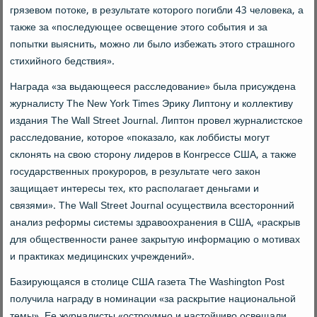
грязевом потоке, в результате которого погибли 43 человека, а
также за «последующее освещение этого события и за
попытки выяснить, можно ли было избежать этого страшного
стихийного бедствия».
Награда «за выдающееся расследование» была присуждена
журналисту The New York Times Эрику Липтону и коллективу
издания The Wall Street Journal. Липтон провел журналистское
расследование, которое «показало, как лоббисты могут
склонять на свою сторону лидеров в Конгрессе США, а также
государственных прокуроров, в результате чего закон
защищает интересы тех, кто располагает деньгами и
связями». The Wall Street Journal осуществила всесторонний
анализ реформы системы здравоохранения в США, «раскрыв
для общественности ранее закрытую информацию о мотивах
и практиках медицинских учреждений».
Базирующаяся в столице США газета The Washington Post
получила награду в номинации «за раскрытие национальной
темы». Ее журналисты «остроумно и настойчиво освещали