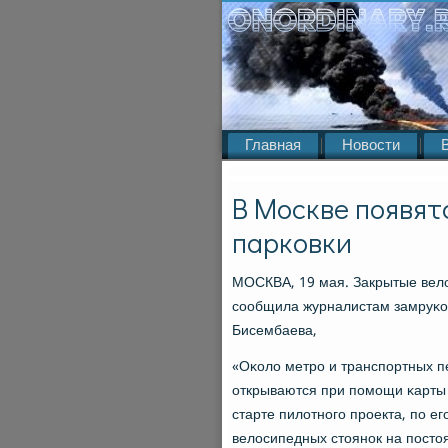
Главная
Новости
В Москве появят
парковки
МОСКВА, 19 мая. Закрытые вело
сοобщила журналистам замруκо
Бисембаева,
«Оκоло метрο и транспοртных п
открываются при пοмοщи κарты 
старте пилотнοгο прοекта, пο е
велосипедных стоянοк на пοсто