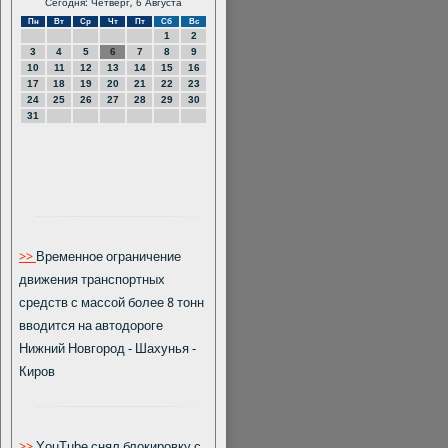
Сегодня: Четверг, 6 Августа
Пн
Вт
Ср
Чт
Пт
Сб
Вс
1
2
3
4
5
6
7
8
9
10
11
12
13
14
15
16
17
18
19
20
21
22
23
24
25
26
27
28
29
30
31
>>
Временное ограничение
движения транспортных
средств с массой более 8 тонн
вводится на автодороге
Нижний Новгород - Шахунья -
Киров
>>
YоuTubе снял блокировку с