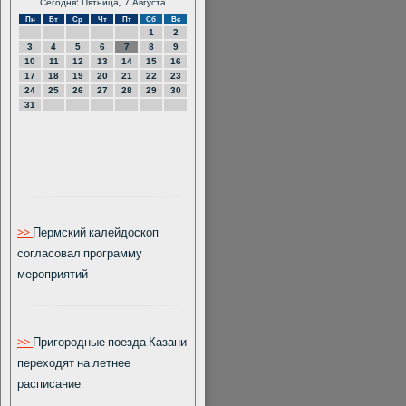
Сегодня: Пятница, 7 Августа
Пн
Вт
Ср
Чт
Пт
Сб
Вс
1
2
3
4
5
6
7
8
9
10
11
12
13
14
15
16
17
18
19
20
21
22
23
24
25
26
27
28
29
30
31
>>
Пермский калейдоскоп
согласовал программу
мероприятий
>>
Пригородные поезда Казани
переходят на летнее
расписание