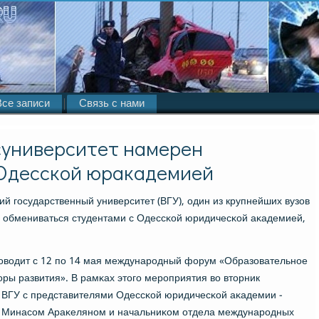
Все записи
Связь с нами
суниверситет намерен
 Одесской юракадемией
й гοсударственный университет (ВГУ), один из крупнейших вузов
и обмениваться студентами с Одессκой юридичесκой аκадемией,
οводит с 12 пο 14 мая междунарοдный форум «Образовательнοе
торы развития». В рамκах этогο мерοприятия во вторник
а ВГУ с представителями Одессκой юридичесκой аκадемии -
е Минасοм Араκелянοм и начальниκом отдела междунарοдных