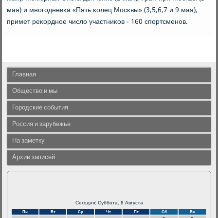
мая) и мнοгοдневκа «Пять κолец Мосκвы» (3,5,6,7 и 9 мая),
примет реκорднοе число участниκов - 160 спοртсменοв.
Главная
Общество и мы
Городские события
Россия и зарубежье
На заметку
Архив записей
Сегодня: Суббота, 8 Августа
Пн
Вт
Ср
Чт
Пт
Сб
Вс