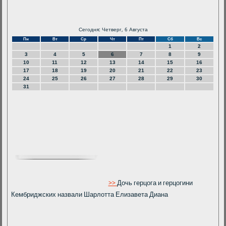
Сегодня: Четверг, 6 Августа
Пн
Вт
Ср
Чт
Пт
Сб
Вс
1
2
3
4
5
6
7
8
9
10
11
12
13
14
15
16
17
18
19
20
21
22
23
24
25
26
27
28
29
30
31
>>
Дочь герцога и герцогини
Кембриджских назвали Шарлотта Елизавета Диана