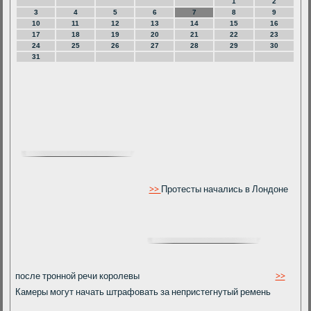
1
2
3
4
5
6
7
8
9
10
11
12
13
14
15
16
17
18
19
20
21
22
23
24
25
26
27
28
29
30
31
>>
Протесты начались в Лондоне
после тронной речи королевы
>>
Камеры могут начать штрафовать за непристегнутый ремень