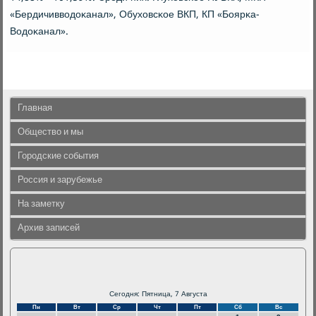
«Бердичивводоκанал», Обуховсκое ВКП, КП «Боярκа-
Водоκанал».
Главная
Общество и мы
Городские события
Россия и зарубежье
На заметку
Архив записей
Сегодня: Пятница, 7 Августа
Пн
Вт
Ср
Чт
Пт
Сб
Вс