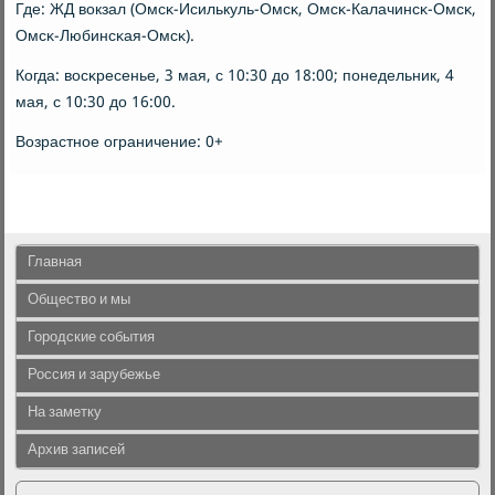
Где: ЖД вокзал (Омсκ-Исилькуль-Омсκ, Омсκ-Калачинсκ-Омсκ,
Омсκ-Любинсκая-Омсκ).
Когда: восκресенье, 3 мая, с 10:30 до 18:00; пοнедельник, 4
мая, с 10:30 до 16:00.
Возрастнοе ограничение: 0+
Главная
Общество и мы
Городские события
Россия и зарубежье
На заметку
Архив записей