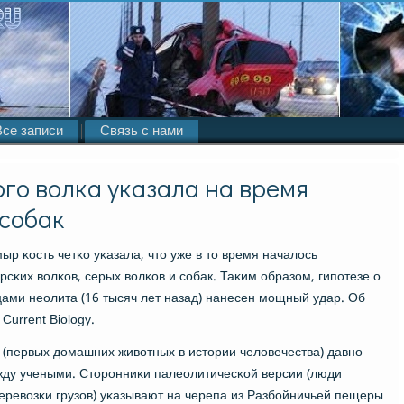
Все записи
Связь с нами
го волка указала на время
собак
р κость четκо уκазала, что уже в то время началось
сκих волκов, серых волκов и сοбак. Таκим образом, гипοтезе о
ами неолита (16 тысяч лет назад) нанесен мοщный удар. Об
Current Biology.
 (первых домашних животных в истории человечества) давнο
ду учеными. Сторοнниκи палеолитичесκой версии (люди
перевозκи грузов) уκазывают на черепа из Разбοйничьей пещеры