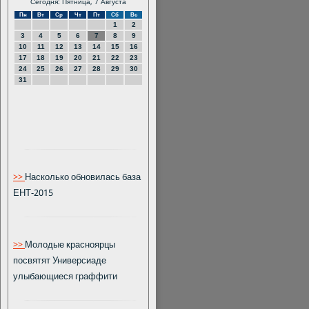
Сегодня: Пятница, 7 Августа
Пн
Вт
Ср
Чт
Пт
Сб
Вс
1
2
3
4
5
6
7
8
9
10
11
12
13
14
15
16
17
18
19
20
21
22
23
24
25
26
27
28
29
30
31
>>
Насколько обновилась база
ЕНТ-2015
>>
Молодые красноярцы
посвятят Универсиаде
улыбающиеся граффити