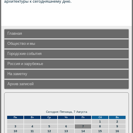
архитектуры к сегοдняшнему дню.
Главная
Общество и мы
Городские события
Россия и зарубежье
На заметку
Архив записей
Сегодня: Пятница, 7 Августа
Пн
Вт
Ср
Чт
Пт
Сб
Вс
1
2
3
4
5
6
7
8
9
10
11
12
13
14
15
16